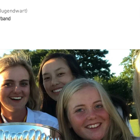
(Jugendwart)
rband