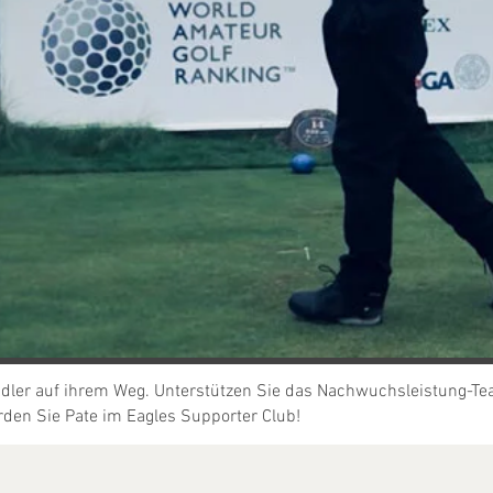
dler auf ihrem Weg. Unterstützen Sie das
Nachwuchsleistung-T
den Sie Pate im Eagles Supporter Club!